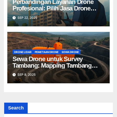
Perbandingan Layanan Drone
Profesional: Pilih Jasa Drone
Terbaik untuk Proyek Anda
SEP 22, 2025
DRONE LIDAR
PEMETAAN DRONE
SEWA DRONE
Sewa Drone untuk Survey
Tambang: Mapping Tambang
Profesional Lebih Cepat & Akurat
SEP 8, 2025
Search