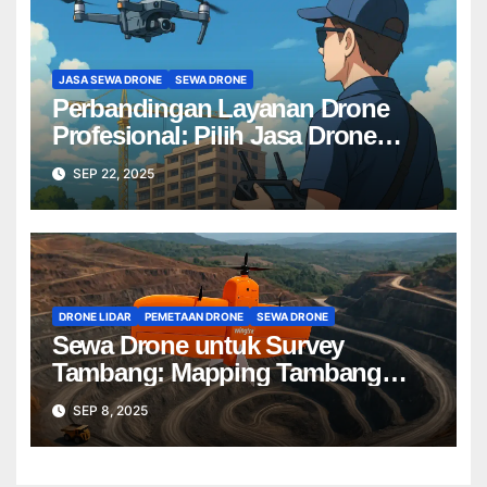
JASA SEWA DRONE
SEWA DRONE
Perbandingan Layanan Drone
Profesional: Pilih Jasa Drone
Terbaik untuk Proyek Anda
SEP 22, 2025
DRONE LIDAR
PEMETAAN DRONE
SEWA DRONE
Sewa Drone untuk Survey
Tambang: Mapping Tambang
Profesional Lebih Cepat & Akurat
SEP 8, 2025