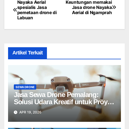
Nayaka Aerial
Keuntungan memakai
Post
spesialis Jasa
Jasa drone Nayaka
pemetaan drone di
Aerial di Ngamprah
navigation
Labuan
Artikel Terkait
SEWA DRONE
Jasa Sewa Drone Pemalang:
Solusi Udara Kreatif untuk Proyek
Anda Tanpa Batas】
APR 19, 2026