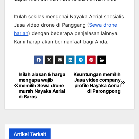
Itulah sekilas mengenai Nayaka Aerial spesialis
Jasa video drone di Panggang (
Sewa drone
harian
) dengan beberapa penjelasan lainnya.
Kami harap akan bermanfaat bagi Anda.
Inilah alasan & harga
Keuntungan memilih
Post
mengapa wajib
Jasa video company
memilih Sewa drone
profile Nayaka Aerial
navigation
murah Nayaka Aerial
di Parongpong
di Baros
Artikel Terkait