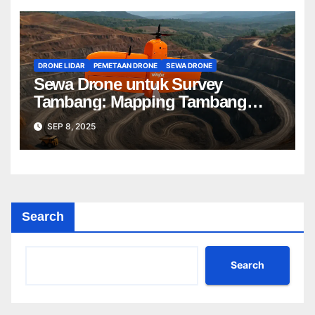
DRONE LIDAR
PEMETAAN DRONE
SEWA DRONE
Sewa Drone untuk Survey
Tambang: Mapping Tambang
Profesional Lebih Cepat & Akurat
SEP 8, 2025
Search
Search