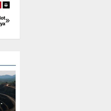
lot
aya