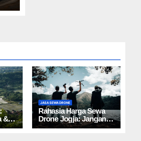
JASA SEWA DRONE
:
Rahasia Harga Sewa
a &
Drone Jogja: Jangan
Salah Pilih, Rugi!