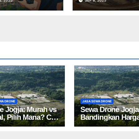
2, 2025
SEP 8, 2025
e Terbaik untuk
Profesional Lebih
ek Anda
Cepat & Akurat
WA DRONE
JASA SEWA DRONE
e Jogja: Murah vs
Sewa Drone Jogja
l, Pilih Mana? Cek
Bandingkan Harg
a Sewa Drone
Tips Cuan 2024!
akarta!