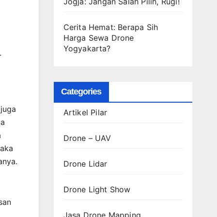
Jogja: Jangan Salah Pilih, Rugi!
Cerita Hemat: Berapa Sih
Harga Sewa Drone
Yogyakarta?
.
Categories
 juga
Artikel Pilar
ka
a
Drone – UAV
maka
anya.
Drone Lidar
Drone Light Show
usan
Jasa Drone Mapping