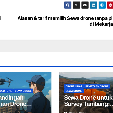
i
Alasan & tarif memilih Sewa drone tanpa pi
di Mekarj
DRONE LIDAR
PEMETAAN DRONE
WA DRONE
SEWA DRONE
SEWA DRONE
andingan
Sewa Drone untuk
nan Drone
Survey Tambang:
sional: Pilih Jasa
Mapping Tambang