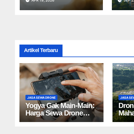
APR 19, 2026
SEP 2
Proyek Anda Tanpa
Dron
Batas】
Proy
Artikel Terbaru
JASA SEWA DRONE
JASA SE
Yogya Gak Main-Main:
Dron
Harga Sewa Drone
Maha
Bikin Kaget!
Harg
Yogy