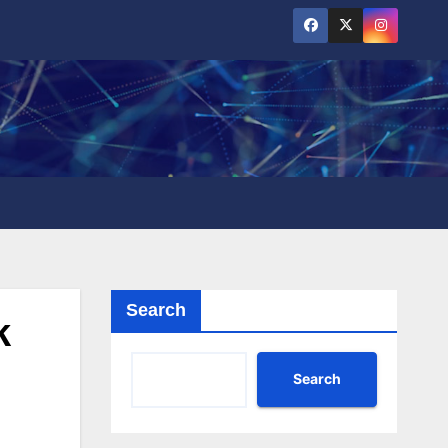
Search
k
Search
g