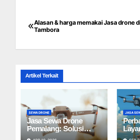
Alasan & harga memakai Jasa drone d
Post
Tambora
navigation
Artikel Terkait
SEWA DRONE
JASA SE
Jasa Sewa Drone
Perb
Pemalang: Solusi
Laya
Udara Kreatif untuk
Profe