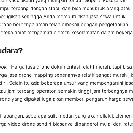
an kecelakaan yang mungkin terjadi. Seperti kesusahan
mpu terbang dengan stabil dan bisa menubruk orang atau
ul merugikan sehingga Anda membutuhkan jasa sewa untuk
t drone berpengalaman telah dibekali dengan pengetahuan
 mereka amat mengamati elemen keselamatan dalam bekerja
 udara?
epok
. Harga jasa drone dokumentasi relatif murah, tapi bisa
ga jasa drone mapping sebenarnya relatif sangat murah ji
ri. Selain itu ada beberapa unsur yang mempengaruhi jas
tau jam terbang operator, semakin tinggi jam terbangnya 
 drone yang dipakai juga akan memberi pengaruh harga sew
i lapangan, seberapa sulit medan yang akan dilalui, elemen
Harga video drone sendiri biasanya dibanderol mulai dari rat