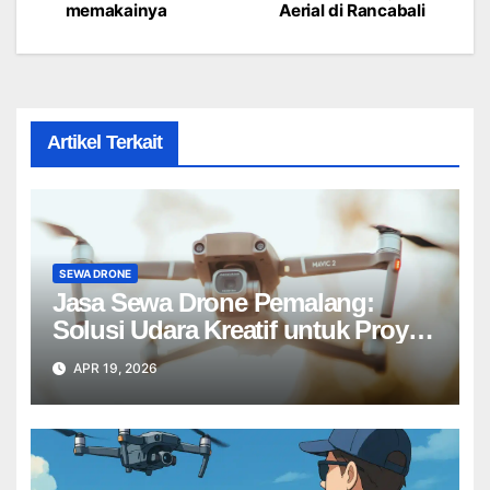
navigation
memakainya
Aerial di Rancabali
Artikel Terkait
SEWA DRONE
Jasa Sewa Drone Pemalang:
Solusi Udara Kreatif untuk Proyek
Anda Tanpa Batas】
APR 19, 2026