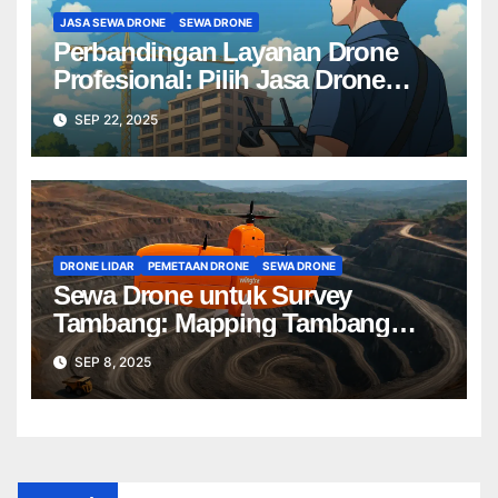
JASA SEWA DRONE
SEWA DRONE
Perbandingan Layanan Drone
Profesional: Pilih Jasa Drone
Terbaik untuk Proyek Anda
SEP 22, 2025
DRONE LIDAR
PEMETAAN DRONE
SEWA DRONE
Sewa Drone untuk Survey
Tambang: Mapping Tambang
Profesional Lebih Cepat & Akurat
SEP 8, 2025