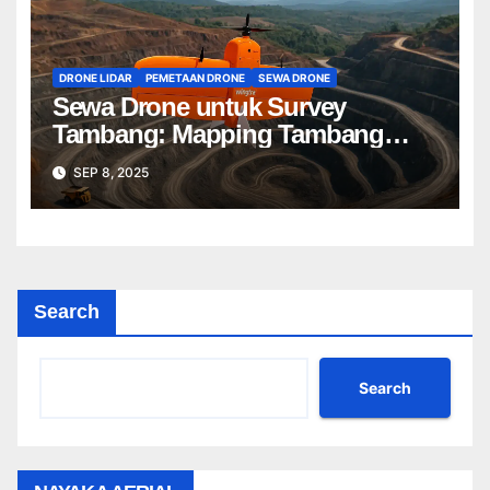
DRONE LIDAR
PEMETAAN DRONE
SEWA DRONE
Sewa Drone untuk Survey
Tambang: Mapping Tambang
Profesional Lebih Cepat & Akurat
SEP 8, 2025
Search
Search