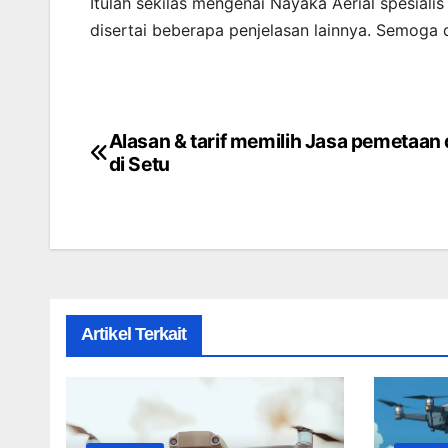
Itulah sekilas mengenai Nayaka Aerial spesial
disertai beberapa penjelasan lainnya. Semoga
Alasan & tarif memilih Jasa pemetaan
Post
di Setu
navigation
Artikel Terkait