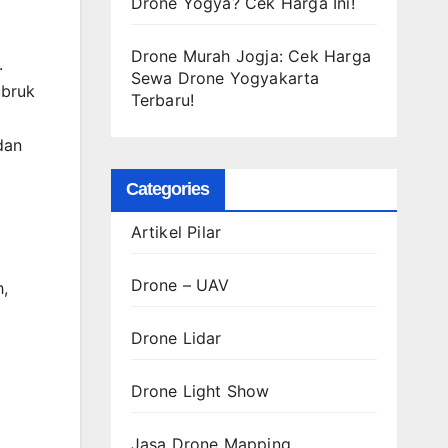
Drone Yogya? Cek Harga Ini!
Drone Murah Jogja: Cek Harga
.
Sewa Drone Yogyakarta
ubruk
Terbaru!
dan
Categories
Artikel Pilar
Drone – UAV
h,
Drone Lidar
Drone Light Show
Jasa Drone Mapping