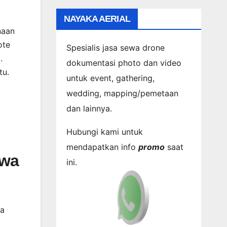
m
NAYAKA AERIAL
naan
ote
Spesialis jasa sewa drone
.
dokumentasi photo dan video
tu.
untuk event, gathering,
wedding, mapping/pemetaan
dan lainnya.
Hubungi kami untuk
mendapatkan info
promo
saat
ewa
ini.
ra