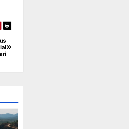
rus
ial
ari