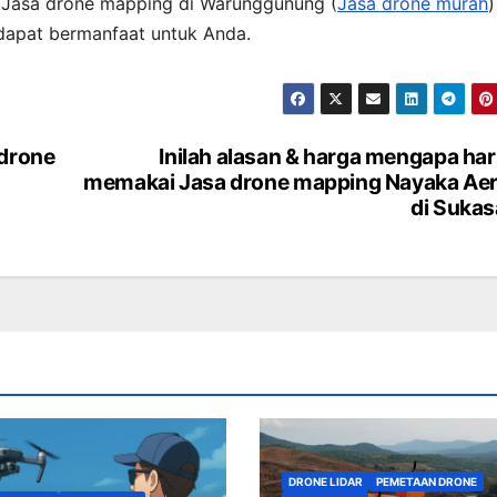
is Jasa drone mapping di Warunggunung (
Jasa drone murah
)
 dapat bermanfaat untuk Anda.
 drone
Inilah alasan & harga mengapa ha
memakai Jasa drone mapping Nayaka Aer
di Sukas
DRONE LIDAR
PEMETAAN DRONE