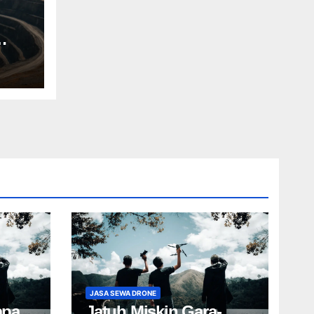
JASA SEWA DRONE
apa
Jatuh Miskin Gara-