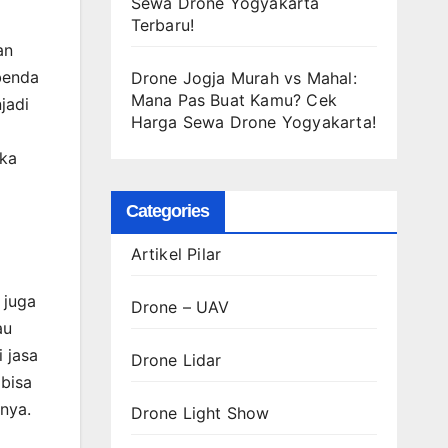
Sewa Drone Yogyakarta
Terbaru!
an
benda
Drone Jogja Murah vs Mahal:
Mana Pas Buat Kamu? Cek
jadi
Harga Sewa Drone Yogyakarta!
eka
Categories
Artikel Pilar
 juga
Drone – UAV
au
 jasa
Drone Lidar
 bisa
nya.
Drone Light Show