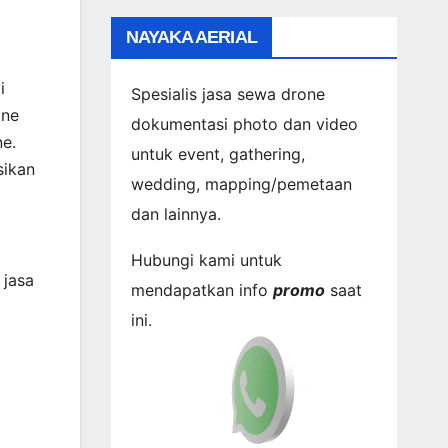
NAYAKA AERIAL
a
i
Spesialis jasa sewa drone
one
dokumentasi photo dan video
e.
untuk event, gathering,
sikan
wedding, mapping/pemetaan
dan lainnya.
Hubungi kami untuk
 jasa
mendapatkan info
promo
saat
ini.