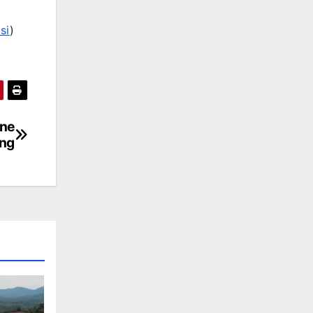
si
)
ne
ang