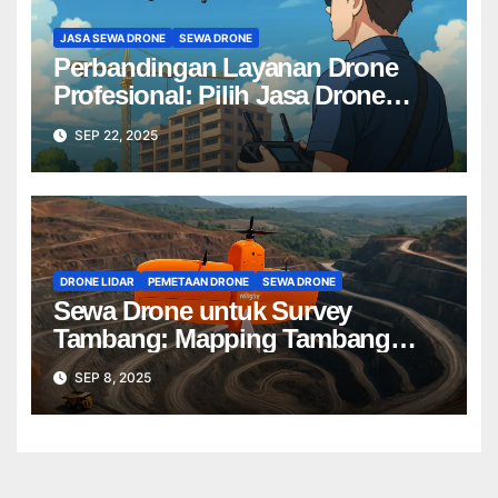
JASA SEWA DRONE
SEWA DRONE
Perbandingan Layanan Drone
Profesional: Pilih Jasa Drone
Terbaik untuk Proyek Anda
SEP 22, 2025
DRONE LIDAR
PEMETAAN DRONE
SEWA DRONE
Sewa Drone untuk Survey
Tambang: Mapping Tambang
Profesional Lebih Cepat & Akurat
SEP 8, 2025