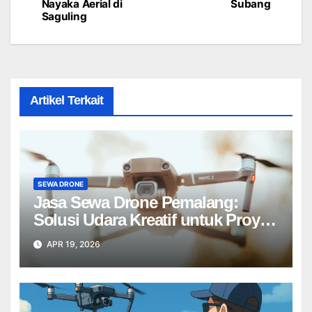
Nayaka Aerial di
Subang
Saguling
Artikel Terkait
SEWA DRONE
Jasa Sewa Drone Pemalang:
Solusi Udara Kreatif untuk Proyek
Anda Tanpa Batas】
APR 19, 2026