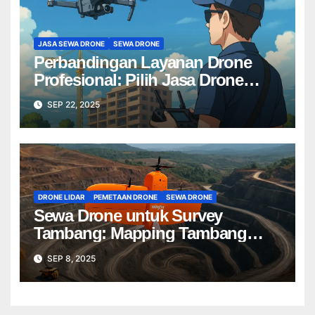
JASA SEWA DRONE
SEWA DRONE
Perbandingan Layanan Drone
Profesional: Pilih Jasa Drone
Terbaik untuk Proyek Anda
SEP 22, 2025
DRONE LIDAR
PEMETAAN DRONE
SEWA DRONE
Sewa Drone untuk Survey
Tambang: Mapping Tambang
Profesional Lebih Cepat & Akurat
SEP 8, 2025