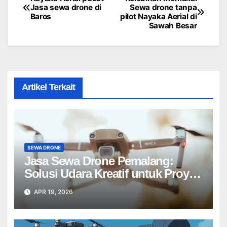
Post
Jasa sewa drone di
Sewa drone tanpa
Baros
pilot Nayaka Aerial di
navigation
Sawah Besar
Artikel Terkait
SEWA DRONE
Jasa Sewa Drone Pemalang:
Solusi Udara Kreatif untuk Proyek
Anda Tanpa Batas】
APR 19, 2026