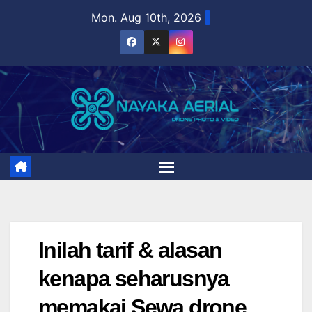
Skip
Mon. Aug 10th, 2026
to
content
Inilah tarif & alasan
kenapa seharusnya
memakai Sewa drone