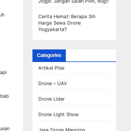
Jogja: Jangan Salah Pilih, Rugi!
uh
Cerita Hemat: Berapa Sih
Harga Sewa Drone
Yogyakarta?
Categories
Artikel Pilar
tapi
Drone – UAV
ebab
Drone Lidar
Drone Light Show
tusan
Jasa Drone Mapping