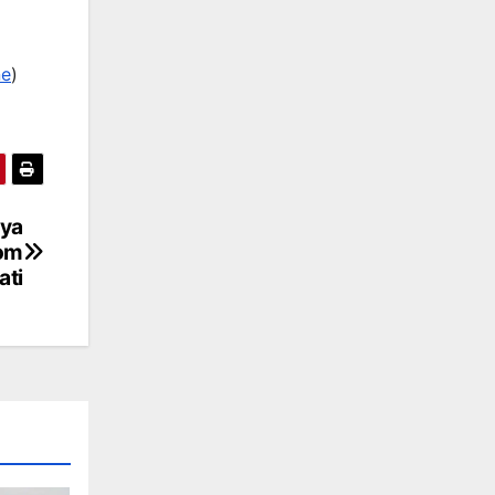
ne
)
nya
om
ati