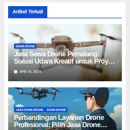
Artikel Terkait
SEWA DRONE
Jasa Sewa Drone Pemalang:
Solusi Udara Kreatif untuk Proyek
Anda Tanpa Batas】
APR 19, 2026
JASA SEWA DRONE
SEWA DRONE
Perbandingan Layanan Drone
Profesional: Pilih Jasa Drone