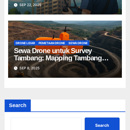
Terbaik untuk Proyek Anda
SEP 22, 2025
DRONE LIDAR
PEMETAAN DRONE
SEWA DRONE
Sewa Drone untuk Survey
Tambang: Mapping Tambang
Profesional Lebih Cepat & Akurat
SEP 8, 2025
Search
Search