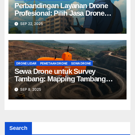
Perbandingan Layanan Drone
Profesional: Pilih Jasa Drone
Terbaik untuk Proyek Anda
SEP 22, 2025
DRONE LIDAR
PEMETAAN DRONE
SEWA DRONE
Sewa Drone untuk Survey
Tambang: Mapping Tambang
Profesional Lebih Cepat & Akurat
SEP 8, 2025
Search