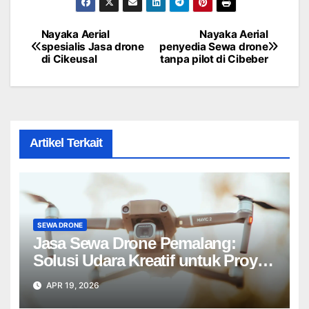
Nayaka Aerial
Nayaka Aerial
Post
spesialis Jasa drone
penyedia Sewa drone
di Cikeusal
tanpa pilot di Cibeber
navigation
Artikel Terkait
SEWA DRONE
Jasa Sewa Drone Pemalang:
Solusi Udara Kreatif untuk Proyek
Anda Tanpa Batas】
APR 19, 2026