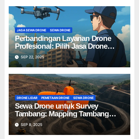
JASA SEWA DRONE
SEWA DRONE
Perbandingan Layanan Drone
Profesional: Pilih Jasa Drone
Terbaik untuk Proyek Anda
SEP 22, 2025
DRONE LIDAR
PEMETAAN DRONE
SEWA DRONE
Sewa Drone untuk Survey
Tambang: Mapping Tambang
Profesional Lebih Cepat & Akurat
SEP 8, 2025