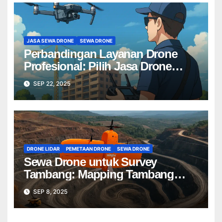
JASA SEWA DRONE
SEWA DRONE
Perbandingan Layanan Drone
Profesional: Pilih Jasa Drone
Terbaik untuk Proyek Anda
SEP 22, 2025
DRONE LIDAR
PEMETAAN DRONE
SEWA DRONE
Sewa Drone untuk Survey
Tambang: Mapping Tambang
Profesional Lebih Cepat & Akurat
SEP 8, 2025