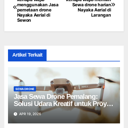
menggunakan Jasa
Sewa drone harian
navigation
pemetaan drone
Nayaka Aerial di
Nayaka Aerial di
Larangan
Sewon
Artikel Terkait
SEWA DRONE
Jasa Sewa Drone Pemalang:
Solusi Udara Kreatif untuk Proyek
Anda Tanpa Batas】
APR 19, 2026