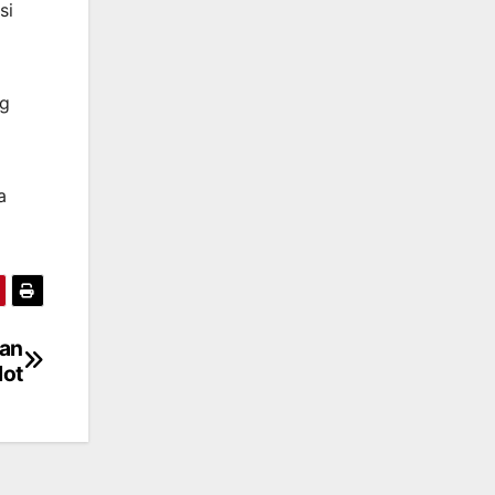
si
ng
a
ian
lot