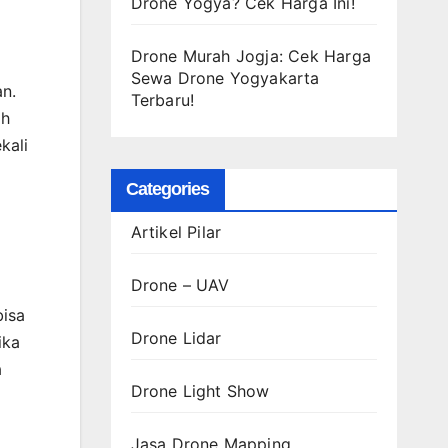
Drone Yogya? Cek Harga Ini!
Drone Murah Jogja: Cek Harga
Sewa Drone Yogyakarta
n.
Terbaru!
ah
kali
Categories
Artikel Pilar
Drone – UAV
bisa
Drone Lidar
ika
a
Drone Light Show
Jasa Drone Mapping