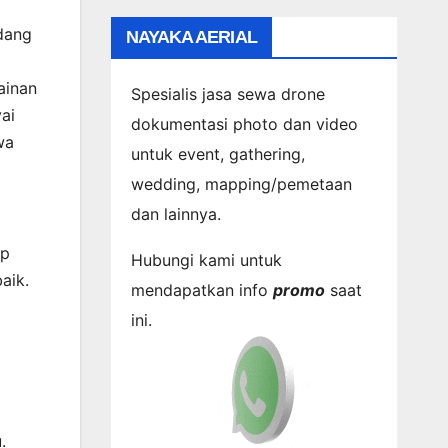
dang
NAYAKA AERIAL
ainan
Spesialis jasa sewa drone
ai
dokumentasi photo dan video
wa
untuk event, gathering,
wedding, mapping/pemetaan
dan lainnya.
ap
Hubungi kami untuk
aik.
mendapatkan info
promo
saat
ini.
.