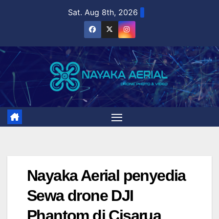
Skip
Sat. Aug 8th, 2026
to
content
Nayaka Aerial penyedia
Sewa drone DJI
Phantom di Cisarua