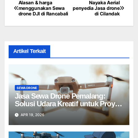
Alasan & harga
Nayaka Aerial
Post
menggunakan Sewa
penyedia Jasa drone
drone DJI di Rancabali
di Cilandak
navigation
Artikel Terkait
SEWA DRONE
Jasa Sewa Drone Pemalang:
Solusi Udara Kreatif untuk Proyek
Anda Tanpa Batas】
APR 19, 2026