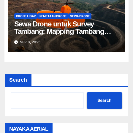
DRONE LIDAR
PEMETAAN DRONE
SEWA DRONE
Sewa Drone untuk Survey
Tambang: Mapping Tambang
Profesional Lebih Cepat & Akurat
SEP 8, 2025
Search
Search
NAYAKA AERIAL