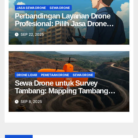
JASA SEWA DRONE
SEWA DRONE
Perbandingan Layanan Drone
Profesional: Pilih Jasa Drone
Terbaik untuk Proyek Anda
SEP 22, 2025
DRONE LIDAR
PEMETAAN DRONE
SEWA DRONE
Sewa Drone untuk Survey
Tambang: Mapping Tambang
Profesional Lebih Cepat & Akurat
SEP 8, 2025