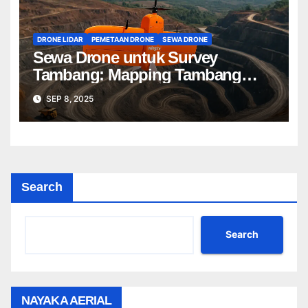
DRONE LIDAR
PEMETAAN DRONE
SEWA DRONE
Sewa Drone untuk Survey
Tambang: Mapping Tambang
Profesional Lebih Cepat & Akurat
SEP 8, 2025
Search
Search
NAYAKA AERIAL