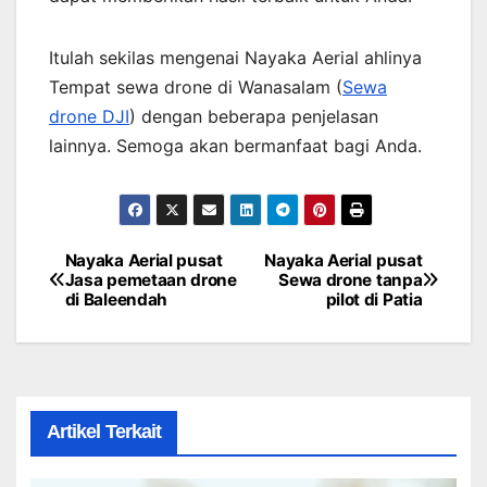
Itulah sekilas mengenai Nayaka Aerial ahlinya
Tempat sewa drone di Wanasalam (
Sewa
drone DJI
) dengan beberapa penjelasan
lainnya. Semoga akan bermanfaat bagi Anda.
Nayaka Aerial pusat
Nayaka Aerial pusat
Post
Jasa pemetaan drone
Sewa drone tanpa
di Baleendah
pilot di Patia
navigation
Artikel Terkait