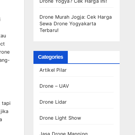
Drone Yogya? Cek Harga Ini!
Drone Murah Jogja: Cek Harga
i
Sewa Drone Yogyakarta
a
Terbaru!
tau
ect
drone
Categories
ang-
Artikel Pilar
Drone – UAV
Drone Lidar
 tapi
jika
Drone Light Show
a
Jasa Drone Mapping