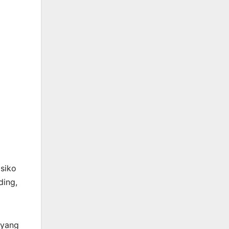
isiko
ding,
 yang