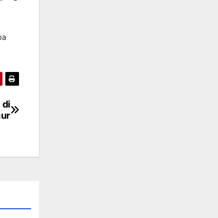
pa
 di
mur