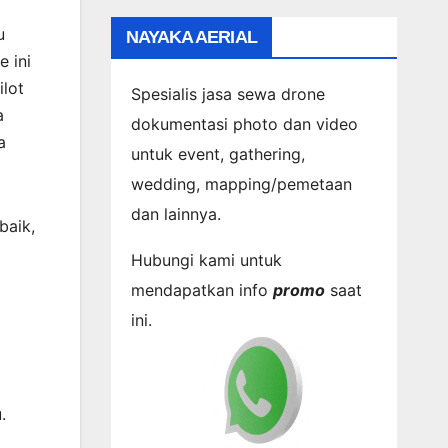
u
NAYAKA AERIAL
 ini
lot
Spesialis jasa sewa drone
a
dokumentasi photo dan video
a
untuk event, gathering,
wedding, mapping/pemetaan
dan lainnya.
baik,
Hubungi kami untuk
mendapatkan info
promo
saat
ini.
.