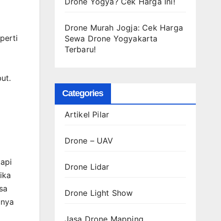
Drone Yogya? Cek Harga Ini!
Drone Murah Jogja: Cek Harga
perti
Sewa Drone Yogyakarta
Terbaru!
ut.
Categories
Artikel Pilar
Drone – UAV
tapi
Drone Lidar
ika
sa
Drone Light Show
gnya
Jasa Drone Mapping