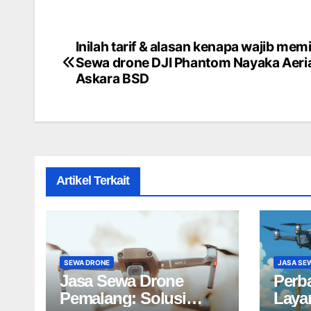
Inilah tarif & alasan kenapa wajib memi
Post
Sewa drone DJI Phantom Nayaka Aeria
navigation
Askara BSD
Artikel Terkait
SEWA DRONE
JASA SE
Jasa Sewa Drone
Perb
Pemalang: Solusi
Laya