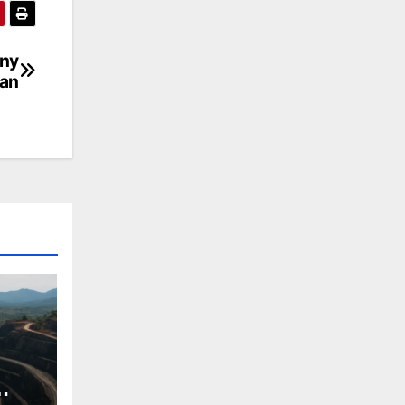
any
ran