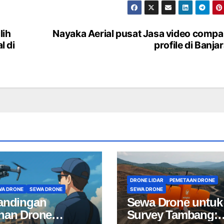
lih
Nayaka Aerial pusat Jasa video comp
l di
profile di Banja
DRONE LIDAR
PEMETAAN DRONE
WA DRONE
SEWA DRONE
SEWA DRONE
andingan
Sewa Drone untuk
nan Drone
Survey Tambang: