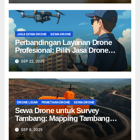
JASA SEWA DRONE
SEWA DRONE
Perbandingan Layanan Drone
Profesional: Pilih Jasa Drone
Terbaik untuk Proyek Anda
SEP 22, 2025
DRONE LIDAR
PEMETAAN DRONE
SEWA DRONE
Sewa Drone untuk Survey
Tambang: Mapping Tambang
Profesional Lebih Cepat & Akurat
SEP 8, 2025