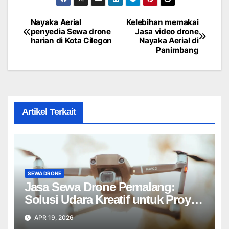
Nayaka Aerial
Kelebihan memakai
Post
penyedia Sewa drone
Jasa video drone
harian di Kota Cilegon
Nayaka Aerial di
navigation
Panimbang
Artikel Terkait
SEWA DRONE
Jasa Sewa Drone Pemalang:
Solusi Udara Kreatif untuk Proyek
Anda Tanpa Batas】
APR 19, 2026