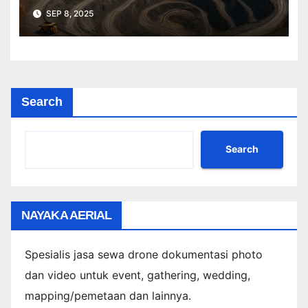
Profesional Lebih Cepat & Akurat
SEP 8, 2025
Search
Search
NAYAKA AERIAL
Spesialis jasa sewa drone dokumentasi photo
dan video untuk event, gathering, wedding,
mapping/pemetaan dan lainnya.