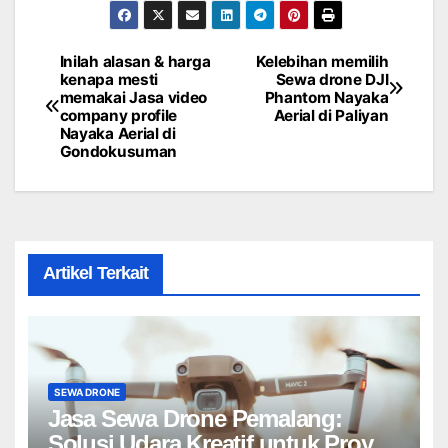
Inilah alasan & harga
Kelebihan memilih
Post
kenapa mesti
Sewa drone DJI
memakai Jasa video
Phantom Nayaka
navigation
company profile
Aerial di Paliyan
Nayaka Aerial di
Gondokusuman
Artikel Terkait
SEWA DRONE
Jasa Sewa Drone Pemalang:
Solusi Udara Kreatif untuk Proyek