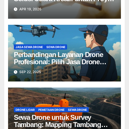
Anda Tanpa Batas】
APR 19, 2026
JASA SEWA DRONE
SEWA DRONE
Perbandingan Layanan Drone
Profesional: Pilih Jasa Drone
Terbaik untuk Proyek Anda
SEP 22, 2025
DRONE LIDAR
PEMETAAN DRONE
SEWA DRONE
Sewa Drone untuk Survey
Tambang: Mapping Tambang