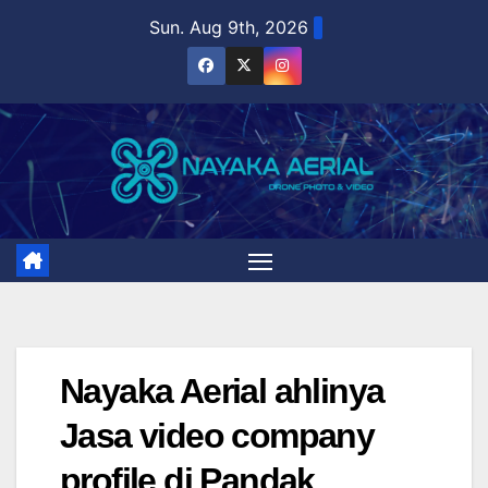
Skip
Sun. Aug 9th, 2026
to
content
Nayaka Aerial ahlinya
Jasa video company
profile di Pandak