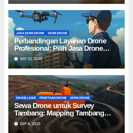
JASA SEWA DRONE
SEWA DRONE
Perbandingan Layanan Drone
Profesional: Pilih Jasa Drone
Terbaik untuk Proyek Anda
SEP 22, 2025
DRONE LIDAR
PEMETAAN DRONE
SEWA DRONE
Sewa Drone untuk Survey
Tambang: Mapping Tambang
Profesional Lebih Cepat & Akurat
SEP 8, 2025