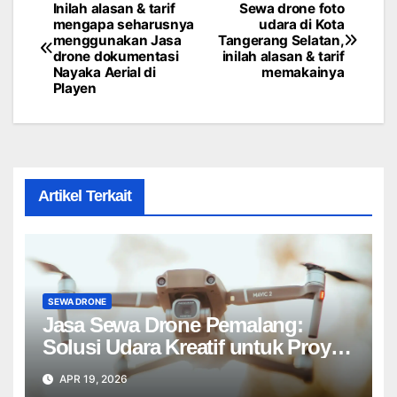
Inilah alasan & tarif
Sewa drone foto
Post
mengapa seharusnya
udara di Kota
menggunakan Jasa
Tangerang Selatan,
navigation
drone dokumentasi
inilah alasan & tarif
Nayaka Aerial di
memakainya
Playen
Artikel Terkait
SEWA DRONE
Jasa Sewa Drone Pemalang:
Solusi Udara Kreatif untuk Proyek
Anda Tanpa Batas】
APR 19, 2026