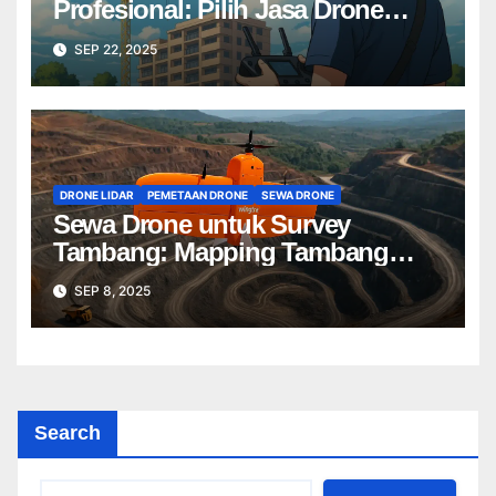
Profesional: Pilih Jasa Drone
Terbaik untuk Proyek Anda
SEP 22, 2025
DRONE LIDAR
PEMETAAN DRONE
SEWA DRONE
Sewa Drone untuk Survey
Tambang: Mapping Tambang
Profesional Lebih Cepat & Akurat
SEP 8, 2025
Search