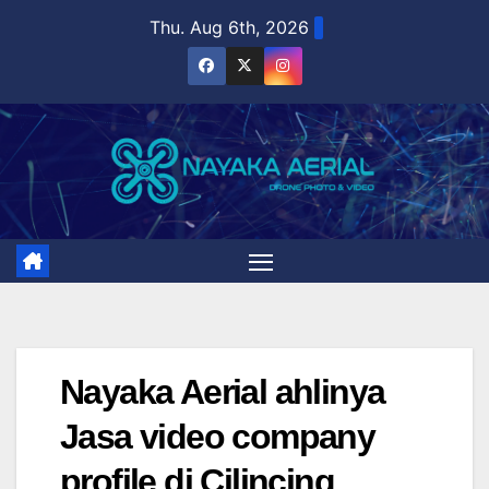
Skip
Thu. Aug 6th, 2026
to
content
Nayaka Aerial ahlinya
Jasa video company
profile di Cilincing