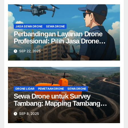
JASA SEWA DRONE
SEWA DRONE
Perbandingan Layanan Drone
Profesional: Pilih Jasa Drone
Terbaik untuk Proyek Anda
SEP 22, 2025
DRONE LIDAR
PEMETAAN DRONE
SEWA DRONE
Sewa Drone untuk Survey
Tambang: Mapping Tambang
Profesional Lebih Cepat & Akurat
SEP 8, 2025