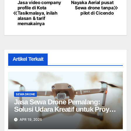
Jasa video company
Nayaka Aerial pusat
Post
profile di Kota
Sewa drone tanpa
Tasikmalaya, inilah
pilot di Cicendo
navigation
alasan & tarif
memakainya
Artikel Terkait
SEWA DRONE
Jasa Sewa Drone Pemalang:
Solusi Udara Kreatif untuk Proyek
Anda Tanpa Batas】
APR 19, 2026