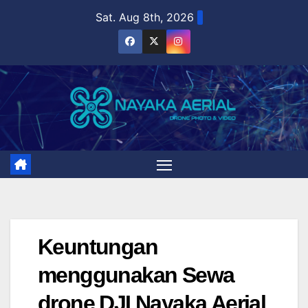
Skip
Sat. Aug 8th, 2026
to
content
Keuntungan
menggunakan Sewa
drone DJI Nayaka Aerial