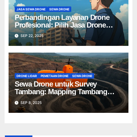
JASA SEWA DRONE
SEWA DRONE
Perbandingan Layanan Drone
Profesional: Pilih Jasa Drone
Terbaik untuk Proyek Anda
SEP 22, 2025
DRONE LIDAR
PEMETAAN DRONE
SEWA DRONE
Sewa Drone untuk Survey
Tambang: Mapping Tambang
Profesional Lebih Cepat & Akurat
SEP 8, 2025