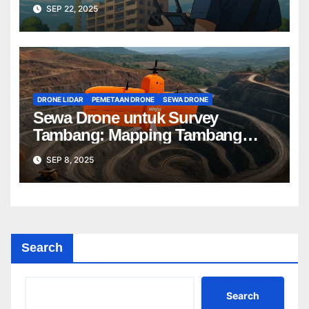
Terbaik untuk Proyek Anda
SEP 22, 2025
DRONE LIDAR
PEMETAAN DRONE
SEWA DRONE
Sewa Drone untuk Survey
Tambang: Mapping Tambang
Profesional Lebih Cepat & Akurat
SEP 8, 2025
Search
Search