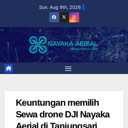
Skip
Sun. Aug 9th, 2026
to
content
Keuntungan memilih
Sewa drone DJI Nayaka
Aerial di Tanjungsari