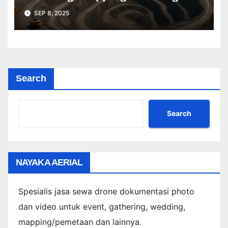
Profesional Lebih Cepat & Akurat
SEP 8, 2025
Search
Search
NAYAKA AERIAL
Spesialis jasa sewa drone dokumentasi photo
dan video untuk event, gathering, wedding,
mapping/pemetaan dan lainnya.