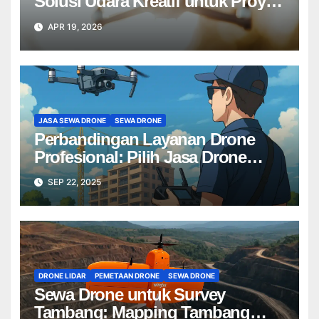
Solusi Udara Kreatif untuk Proyek
Anda Tanpa Batas】
APR 19, 2026
JASA SEWA DRONE
SEWA DRONE
Perbandingan Layanan Drone
Profesional: Pilih Jasa Drone
Terbaik untuk Proyek Anda
SEP 22, 2025
DRONE LIDAR
PEMETAAN DRONE
SEWA DRONE
Sewa Drone untuk Survey
Tambang: Mapping Tambang