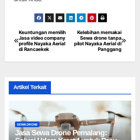
Keuntungan memilih
Kelebihan memakai
Post
Jasa video company
Sewa drone tanpa
profile Nayaka Aerial
pilot Nayaka Aerial di
navigation
di Rancaekek
Panggang
Artikel Terkait
SEWA DRONE
Jasa Sewa Drone Pemalang: