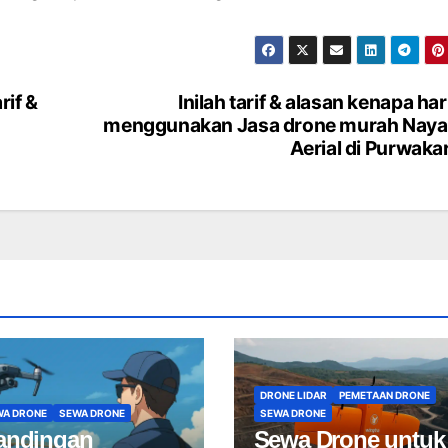
rif &
Inilah tarif & alasan kenapa ha
menggunakan Jasa drone murah Naya
Aerial di Purwaka
DRONE LIDAR
PEMETAAN DRONE
WA DRONE
SEWA DRONE
SEWA DRONE
andingan
Sewa Drone untuk