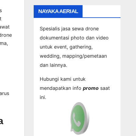
s
NAYAKA AERIAL
t
awat
Spesialis jasa sewa drone
drone
dokumentasi photo dan video
ama,
untuk event, gathering,
wedding, mapping/pemetaan
dan lainnya.
Hubungi kami untuk
mendapatkan info
promo
saat
arus
ini.
a