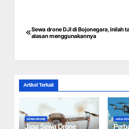
Sewa drone DJI di Bojonegara, inilah ta
Post
alasan menggunakannya
navigation
Artikel Terkait
SEWA DRONE
JASA SE
Jasa Sewa Drone
Perb