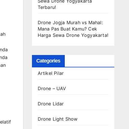
Sewa Drone Yogyakarta
Terbaru!
Drone Jogja Murah vs Mahal:
Mana Pas Buat Kamu? Cek
lah
Harga Sewa Drone Yogyakarta!
enda
Anda
Categories
man
Artikel Pilar
Drone – UAV
Drone Lidar
Drone Light Show
latif