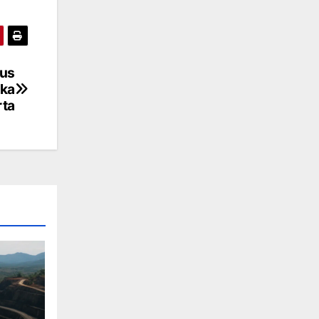
rus
ka
rta