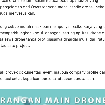
eli drone sendiri. Selain itu ada beberapa faktor yang
 pengalaman dari Operator yang meng-handle drone , seba
 juga menyesuaikan.
terhitung cukup murah meskipun mempunyai resiko kerja yang
memperhitungkan kodisi lapangan, setting aplikasi drone d
 sewa drone tanpa pilot biasanya dihargai mulai dari rat
atau satu project.
ak proyek dokumentasi event maupun company profile da
ntasi untuk keperluan personal ataupun perusahaan.