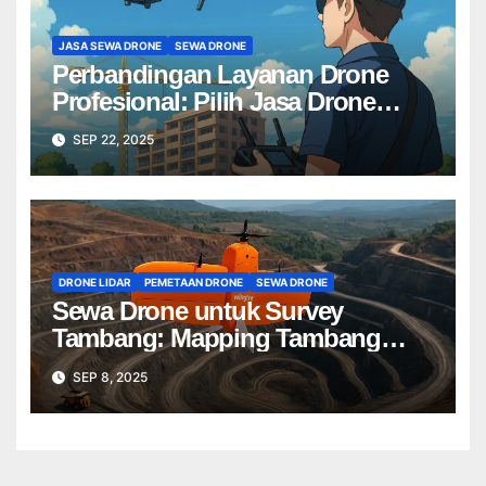
JASA SEWA DRONE
SEWA DRONE
Perbandingan Layanan Drone
Profesional: Pilih Jasa Drone
Terbaik untuk Proyek Anda
SEP 22, 2025
DRONE LIDAR
PEMETAAN DRONE
SEWA DRONE
Sewa Drone untuk Survey
Tambang: Mapping Tambang
Profesional Lebih Cepat & Akurat
SEP 8, 2025