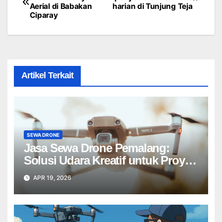
Aerial di Babakan
harian di Tunjung Teja
navigation
Ciparay
Artikel Terkait
SEWA DRONE
Jasa Sewa Drone Pemalang:
Solusi Udara Kreatif untuk Proyek
Anda Tanpa Batas】
APR 19, 2026