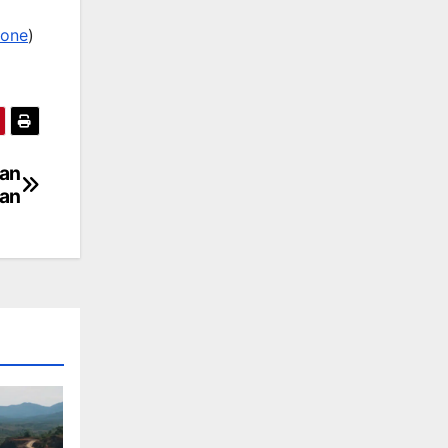
rone
)
aan
jan