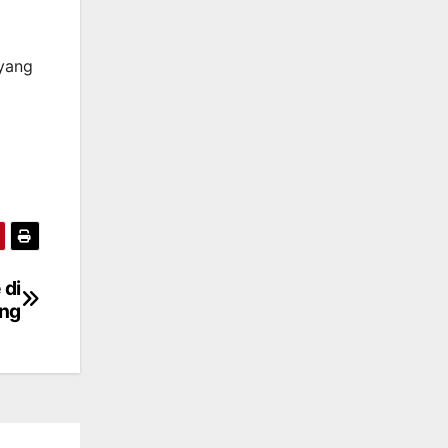
yang
 di
ung