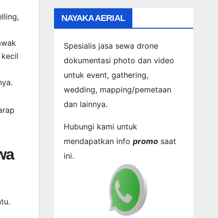
lling,
NAYAKA AERIAL
 awak
Spesialis jasa sewa drone
kecil
dokumentasi photo dan video
untuk event, gathering,
nya.
wedding, mapping/pemetaan
dan lainnya.
arap
Hubungi kami untuk
mendapatkan info
promo
saat
wa
ini.
tu.