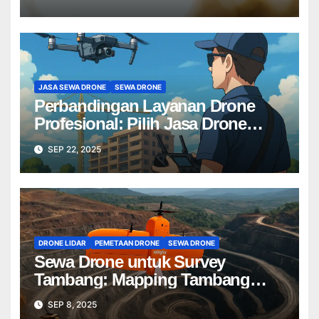
JASA SEWA DRONE
SEWA DRONE
Perbandingan Layanan Drone
Profesional: Pilih Jasa Drone
Terbaik untuk Proyek Anda
SEP 22, 2025
DRONE LIDAR
PEMETAAN DRONE
SEWA DRONE
Sewa Drone untuk Survey
Tambang: Mapping Tambang
Profesional Lebih Cepat & Akurat
SEP 8, 2025