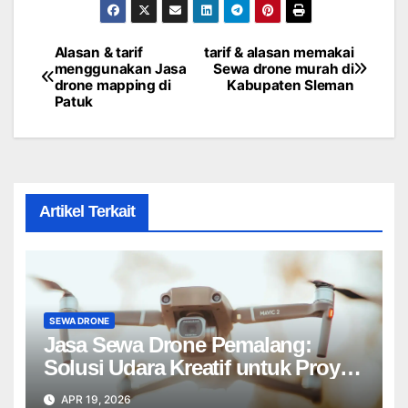
Alasan & tarif
tarif & alasan memakai
Post
menggunakan Jasa
Sewa drone murah di
drone mapping di
Kabupaten Sleman
navigation
Patuk
Artikel Terkait
SEWA DRONE
Jasa Sewa Drone Pemalang:
Solusi Udara Kreatif untuk Proyek
Anda Tanpa Batas】
APR 19, 2026