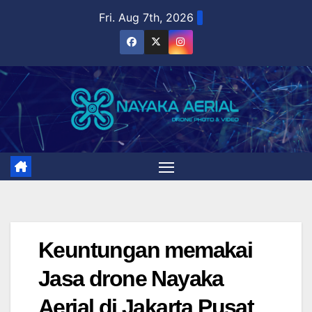
Skip
Fri. Aug 7th, 2026
to
content
Keuntungan memakai
Jasa drone Nayaka
Aerial di Jakarta Pusat