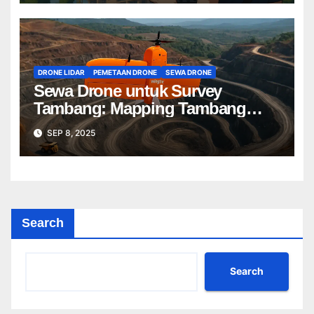
DRONE LIDAR
PEMETAAN DRONE
SEWA DRONE
Sewa Drone untuk Survey
Tambang: Mapping Tambang
Profesional Lebih Cepat & Akurat
SEP 8, 2025
Search
Search