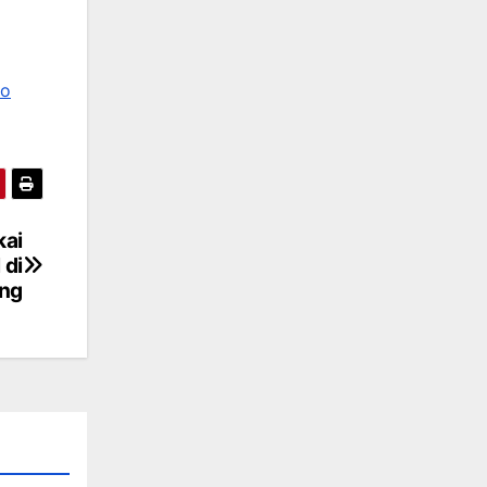
eo
kai
 di
ng