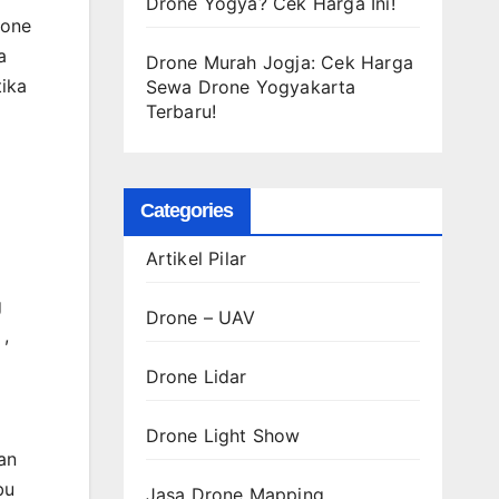
Drone Yogya? Cek Harga Ini!
rone
a
Drone Murah Jogja: Cek Harga
tika
Sewa Drone Yogyakarta
Terbaru!
Categories
Artikel Pilar
g
Drone – UAV
,
Drone Lidar
Drone Light Show
an
bu
Jasa Drone Mapping