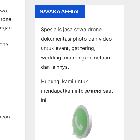
iwa
NAYAKA AERIAL
drone
engan
Spesialis jasa sewa drone
dokumentasi photo dan video
rone
untuk event, gathering,
wedding, mapping/pemetaan
dan lainnya.
Hubungi kami untuk
mendapatkan info
promo
saat
ini.
acara