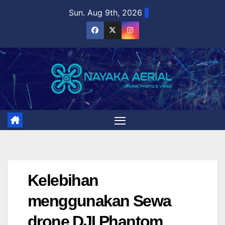
Skip
Sun. Aug 9th, 2026
to
content
Kelebihan
menggunakan Sewa
drone DJI Phantom