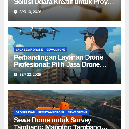
Solusi Udara Kreatif untuk Proyek
Anda Tanpa Batas】
APR 19, 2026
JASA SEWA DRONE
SEWA DRONE
Perbandingan Layanan Drone
Profesional: Pilih Jasa Drone
Terbaik untuk Proyek Anda
SEP 22, 2025
DRONE LIDAR
PEMETAAN DRONE
SEWA DRONE
Sewa Drone untuk Survey
Tambang: Mapping Tambang