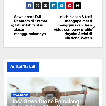
Sewa drone DJI
Inilah alasan & tarif
Post
Phantom di Kramat
mengapa mesti
Jati, inilah tarif &
menggunakan Jasa
navigation
alasan
video company profile
menggunakannya
Nayaka Aerial di
Cikalong Wetan
Artikel Terkait
SEWA DRONE
Jasa Sewa Drone Pemalang: