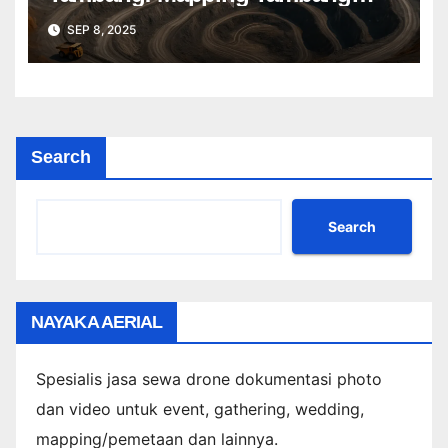
Profesional Lebih Cepat & Akurat
SEP 8, 2025
Search
Search
NAYAKA AERIAL
Spesialis jasa sewa drone dokumentasi photo
dan video untuk event, gathering, wedding,
mapping/pemetaan dan lainnya.