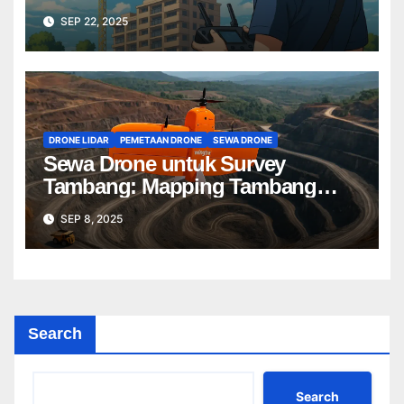
Terbaik untuk Proyek Anda
SEP 22, 2025
DRONE LIDAR
PEMETAAN DRONE
SEWA DRONE
Sewa Drone untuk Survey
Tambang: Mapping Tambang
Profesional Lebih Cepat & Akurat
SEP 8, 2025
Search
Search