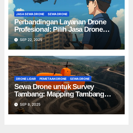
JASA SEWA DRONE
SEWA DRONE
Perbandingan Layanan Drone
Profesional: Pilih Jasa Drone
Terbaik untuk Proyek Anda
SEP 22, 2025
DRONE LIDAR
PEMETAAN DRONE
SEWA DRONE
Sewa Drone untuk Survey
Tambang: Mapping Tambang
Profesional Lebih Cepat & Akurat
SEP 8, 2025