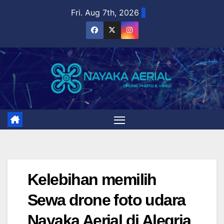
Skip
Fri. Aug 7th, 2026
to
content
Kelebihan memilih
Sewa drone foto udara
Nayaka Aerial di Alegria