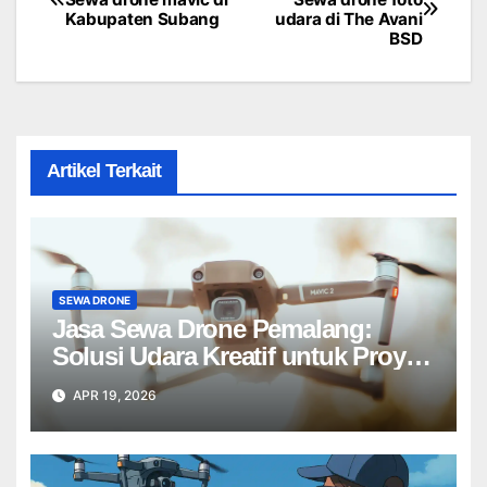
Kabupaten Subang
udara di The Avani
navigation
BSD
Artikel Terkait
SEWA DRONE
Jasa Sewa Drone Pemalang:
Solusi Udara Kreatif untuk Proyek
Anda Tanpa Batas】
APR 19, 2026