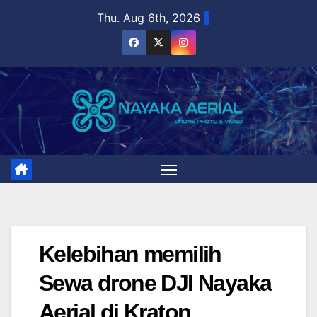
Skip
Thu. Aug 6th, 2026
to
content
Kelebihan memilih
Sewa drone DJI Nayaka
Aerial di Kraton