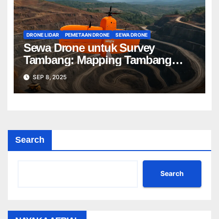
DRONE LIDAR
PEMETAAN DRONE
SEWA DRONE
Sewa Drone untuk Survey
Tambang: Mapping Tambang
Profesional Lebih Cepat & Akurat
SEP 8, 2025
Search
Search