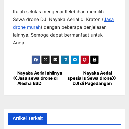
Itulah sekilas mengenai Kelebihan memilih
Sewa drone DJI Nayaka Aerial di Kraton (
Jasa
drone murah
) dengan beberapa penjelasan
lainnya. Semoga dapat bermanfaat untuk
Anda.
Nayaka Aerial ahlinya
Nayaka Aerial
Post
Jasa sewa drone di
spesialis Sewa drone
Alesha BSD
DJI di Pagedangan
navigation
Artikel Terkait