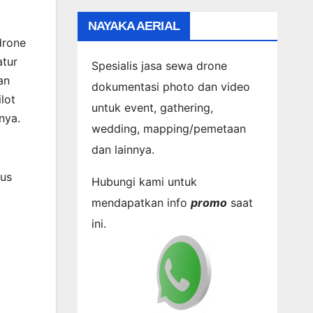
NAYAKA AERIAL
drone
atur
Spesialis jasa sewa drone
an
dokumentasi photo dan video
lot
untuk event, gathering,
nya.
wedding, mapping/pemetaan
dan lainnya.
rus
Hubungi kami untuk
mendapatkan info
promo
saat
ini.