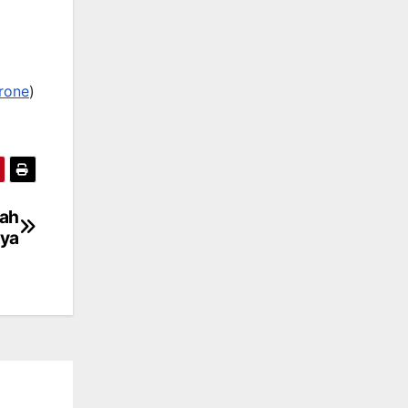
rone
)
lah
nya