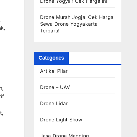
Drone Yogya? Cek Harga Ini!
Drone Murah Jogja: Cek Harga
.
Sewa Drone Yogyakarta
ak,
Terbaru!
Categories
Artikel Pilar
Drone – UAV
h,
if
Drone Lidar
t,
Drone Light Show
Jasa Drone Mapping