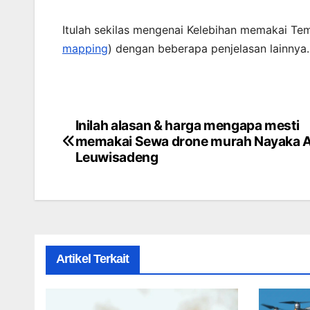
Itulah sekilas mengenai Kelebihan memakai Te
mapping
) dengan beberapa penjelasan lainnya
Inilah alasan & harga mengapa mesti
Post
memakai Sewa drone murah Nayaka Ae
navigation
Leuwisadeng
Artikel Terkait