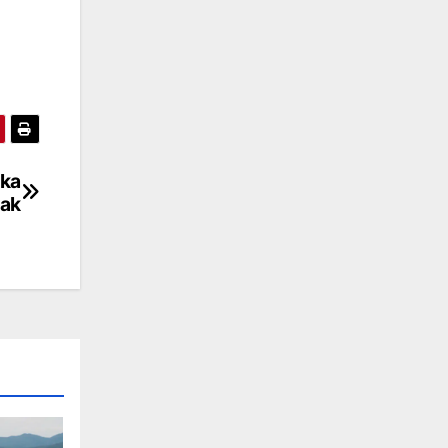
aka
dak