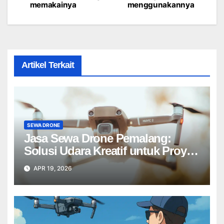
navigation
memakainya
menggunakannya
Artikel Terkait
SEWA DRONE
Jasa Sewa Drone Pemalang:
Solusi Udara Kreatif untuk Proyek
Anda Tanpa Batas】
APR 19, 2026