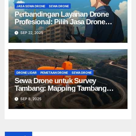
JASA SEWA DRONE
SEWA DRONE
Perbandingan Layanan Drone
Profesional: Pilih Jasa Drone
Terbaik untuk Proyek Anda
SEP 22, 2025
DRONE LIDAR
PEMETAAN DRONE
SEWA DRONE
Sewa Drone untuk Survey
Tambang: Mapping Tambang
Profesional Lebih Cepat & Akurat
SEP 8, 2025