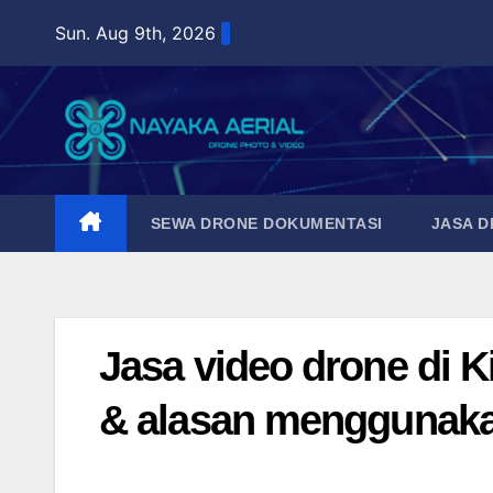
Skip
Sun. Aug 9th, 2026
to
content
SEWA DRONE DOKUMENTASI
JASA 
Jasa video drone di K
& alasan menggunak