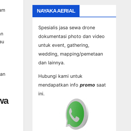
kam
NAYAKA AERIAL
Spesialis jasa sewa drone
an
dokumentasi photo dan video
au
untuk event, gathering,
wedding, mapping/pemetaan
dan lainnya.
kan
Hubungi kami untuk
mendapatkan info
promo
saat
ini.
wa