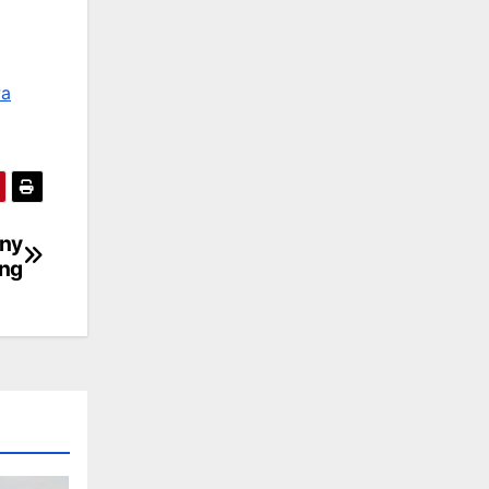
a
any
ang