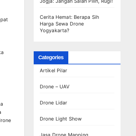
Jogja: Jangan Salah Pilih, Rugi!
Cerita Hemat: Berapa Sih
apat
Harga Sewa Drone
Yogyakarta?
ka
Categories
Artikel Pilar
Drone – UAV
Drone Lidar
pa
a
Drone Light Show
drone
Jasa Drone Mapping