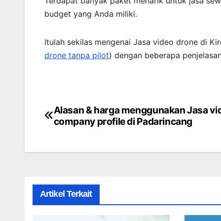
Terdapat banyak paket menarik untuk jasa sew
budget yang Anda miliki.
Itulah sekilas mengenai Jasa video drone di Ki
drone tanpa pilot
) dengan beberapa penjelasan
Alasan & harga menggunakan Jasa vi
Post
company profile di Padarincang
navigation
Artikel Terkait