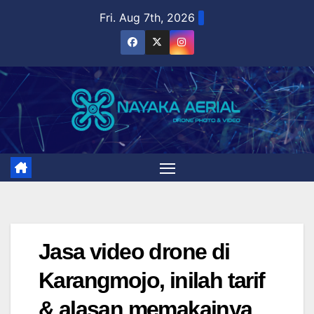
Skip
Fri. Aug 7th, 2026
to
content
Jasa video drone di
Karangmojo, inilah tarif
& alasan memakainya