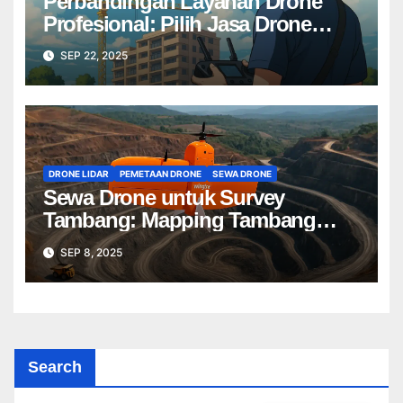
Perbandingan Layanan Drone
Profesional: Pilih Jasa Drone
Terbaik untuk Proyek Anda
SEP 22, 2025
DRONE LIDAR
PEMETAAN DRONE
SEWA DRONE
Sewa Drone untuk Survey
Tambang: Mapping Tambang
Profesional Lebih Cepat & Akurat
SEP 8, 2025
Search