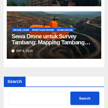
DRONE LIDAR
PEMETAAN DRONE
SEWA DRONE
Sewa Drone untuk Survey
Tambang: Mapping Tambang
Profesional Lebih Cepat & Akurat
SEP 8, 2025
Search
Search