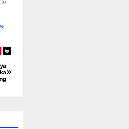
utu
ne
nya
aka
eng