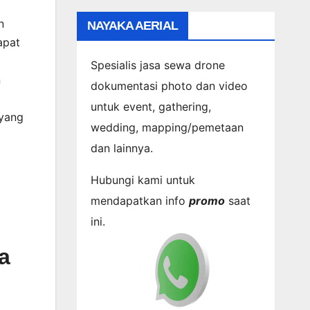
n
NAYAKA AERIAL
apat
Spesialis jasa sewa drone
n
dokumentasi photo dan video
untuk event, gathering,
 yang
wedding, mapping/pemetaan
dan lainnya.
Hubungi kami untuk
mendapatkan info
promo
saat
ini.
a