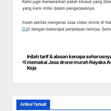
Kami juga menawarkan paket khusus yang dis
yang kami miliki dalam pengerjaannya.
Itulah sekilas mengenai Jasa video drone di Ka
DJI
) dengan beberapa penjelasan lainnya. Se
Inilah tarif & alasan kenapa seharusny
Post
memakai Jasa drone murah Nayaka Aer
navigation
Koja
Artikel Terkait