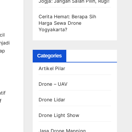
Jogja: Jangan Salah Pilih, Rugi!
Cerita Hemat: Berapa Sih
Harga Sewa Drone
Yogyakarta?
cil
njadi
kap
Categories
Artikel Pilar
Drone – UAV
tif
Drone Lidar
f
Drone Light Show
Jasa Drone Mapping