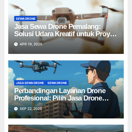
SEWA DRONE
Jasa Sewa Drone Pemalang:
Solusi Udara Kreatif untuk Proyek
Anda Tanpa Batas】
APR 19, 2026
JASA SEWA DRONE
SEWA DRONE
Perbandingan Layanan Drone
Profesional: Pilih Jasa Drone
Terbaik untuk Proyek Anda
SEP 22, 2025