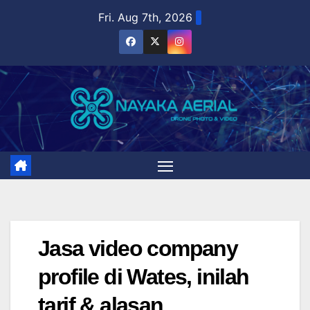
Skip
Fri. Aug 7th, 2026
to
content
Jasa video company
profile di Wates, inilah
tarif & alasan