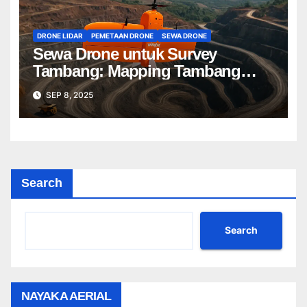
DRONE LIDAR
PEMETAAN DRONE
SEWA DRONE
Sewa Drone untuk Survey
Tambang: Mapping Tambang
Profesional Lebih Cepat & Akurat
SEP 8, 2025
Search
Search
NAYAKA AERIAL