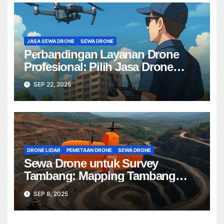
JASA SEWA DRONE
SEWA DRONE
Perbandingan Layanan Drone
Profesional: Pilih Jasa Drone
Terbaik untuk Proyek Anda
SEP 22, 2025
DRONE LIDAR
PEMETAAN DRONE
SEWA DRONE
Sewa Drone untuk Survey
Tambang: Mapping Tambang
Profesional Lebih Cepat & Akurat
SEP 8, 2025