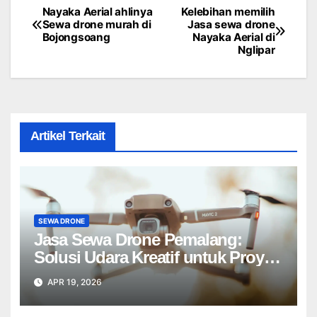
Nayaka Aerial ahlinya
Kelebihan memilih
Post
Sewa drone murah di
Jasa sewa drone
Bojongsoang
Nayaka Aerial di
navigation
Nglipar
Artikel Terkait
SEWA DRONE
Jasa Sewa Drone Pemalang:
Solusi Udara Kreatif untuk Proyek
Anda Tanpa Batas】
APR 19, 2026